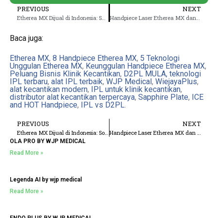
PREVIOUS
NEXT
Etherea MX Dijual di Indonesia: Solusi Canggih untuk Perawatan Kecantikan
Handpiece Laser Etherea MX dan Kegunaannya untuk Klinik Kecantikan
Baca juga:
Etherea MX
,
8 Handpiece Etherea MX
,
5 Teknologi
Unggulan Etherea MX
,
Keunggulan Handpiece Etherea MX
,
Peluang Bisnis Klinik Kecantikan
,
D2PL MULA,
teknologi
IPL terbaru
,
alat IPL terbaik
,
WJP Medical
,
WiejayaPlus
,
alat kecantikan modern
,
IPL untuk klinik kecantikan
,
distributor alat kecantikan terpercaya
,
Sapphire Plate
,
ICE
and HOT Handpiece
,
IPL vs D2PL
.
PREVIOUS
NEXT
Etherea MX Dijual di Indonesia: Solusi Canggih untuk Perawatan Kecantikan
Handpiece Laser Etherea MX dan Kegunaannya untuk Klinik Kecantikan
OLA PRO BY WJP MEDICAL
Read More »
Legenda AI by wjp medical
Read More »