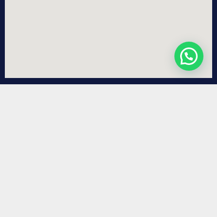
Our Address
Jl. Batu Tulis No.85 C, RT.02/RW.05, Batutulis, Kec. Bogor Sel.,
Kota Bogor, Jawa Barat 16133
Our Address:
Bogor, Jawa Barat, Indonesia
Our Mobile:
0812-4919-0318
Our Email:
office@wiejayaindonesia.com